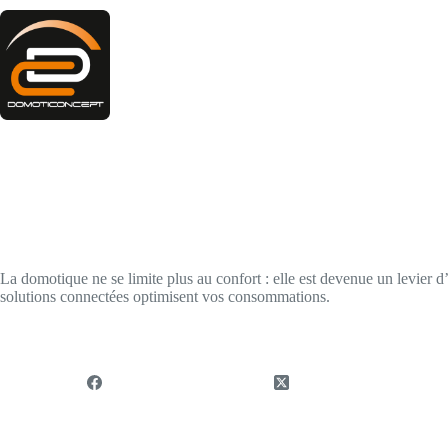
Passer
au
contenu
6 novembre 2025
Eclairages
Gestion énergétique intelligente : comment la domotique optimise la 
La domotique ne se limite plus au confort : elle est devenue un levier 
solutions connectées optimisent vos consommations.