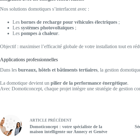
Nos solutions domotiques s’interfacent avec :
Les
bornes de recharge pour véhicules électriques
;
Les
systèmes photovoltaïques
;
Les
pompes à chaleur
.
Objectif : maximiser l’efficacité globale de votre installation tout en ré
Applications professionnelles
Dans les
bureaux, hôtels et bâtiments tertiaires
, la gestion domotiqu
La domotique devient un
pilier de la performance énergétique
.
Avec Domoticoncept, chaque projet intègre une stratégie de gestion con
ARTICLE
PRÉCÉDENT
Domoticoncept : votre spécialiste de la
Sé
maison intelligente sur Annecy et Genève